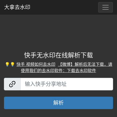
大拿去水印
快手无水印在线解析下载
💡💡
快手 视频如何去水印
【微博】解析后无法下载，请
使用我们的去水印软件：下载去水印软件
解析