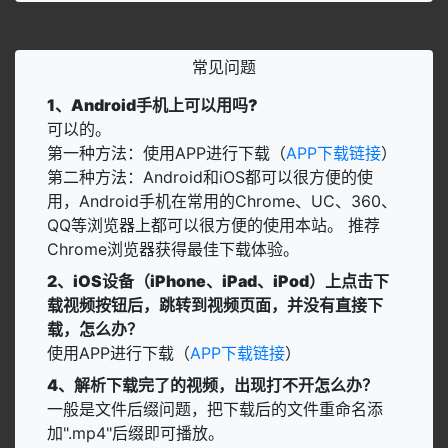
常见问题
1、Android手机上可以用吗?
可以的。
第一种方法：使用APP进行下载（
APP下载链接
）
第二种方法：Android和iOS都可以很方便的使
用，Android手机在常用的Chrome、UC、360、
QQ等浏览器上都可以很方便的使用本站。 推荐
Chrome浏览器获得最佳下载体验。
2、iOS设备（iPhone、iPad、iPod）上点击下
载视频按钮后，跳转到视频页面，并没有直接下
载，怎么办？
使用APP进行下载（
APP下载链接
）
4、解析下载完了的视频，出现打不开怎么办？
一般是文件后缀问题，把下载后的文件重命名添
加".mp4"后缀即可播放。